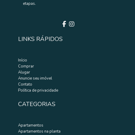
R$ 350.000,00
etapas.
Centro - Londrina
Excelente oportunidade para investidores! Terreno com
zoneamento comercial em localização estratégi...
ENTRE EM CONTATO AGORA MESMO
LINKS RÁPIDOS
Início
Comprar
Alugar
Anuncie seu imóvel
Contato
Política de privacidade
CATEGORIAS
Venda
TERRENO
Apartamentos
TERRENO À VENDA – AV. BOCUTI |
Apartamentos na planta
LONDRINA