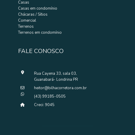
Casas
R$ 425.000,00
Casas em condomínio
Santa Rita 1 - Londrina
Chácaras / Sítios
Terreno à Venda – Av. Bocuti | Londrina/PR Excelente
Comercial
oportunidade! Terreno com 360 m², localizado n...
Terrenos
360 m² totais
Terrenos em condomínio
ENTRE EM CONTATO AGORA MESMO
FALE CONOSCO
Exclusividade
Rua Cayena 33, sala 03,
Guanabará- Londrina PR
heitor@bilhacorretora.com.br
(43) 99185-0505
Creci: 9045
Venda
TERRENO