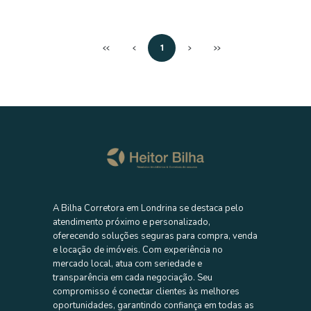
Terreno à venda em Ibiporã – Excelente para investidores
Oportunidade estratégica! Terreno com 300...
200 m² totais
<<
<
1
>
>>
ENTRE EM CONTATO AGORA MESMO
Oportunidade
A Bilha Corretora em Londrina se destaca pelo
atendimento próximo e personalizado,
oferecendo soluções seguras para compra, venda
e locação de imóveis. Com experiência no
Venda
mercado local, atua com seriedade e
TERRENO
transparência em cada negociação. Seu
TERRENO A VENDA COM PONTO
compromisso é conectar clientes às melhores
COMERCIAL EM FRENTE AO CISMEPAR
oportunidades, garantindo confiança em todas as